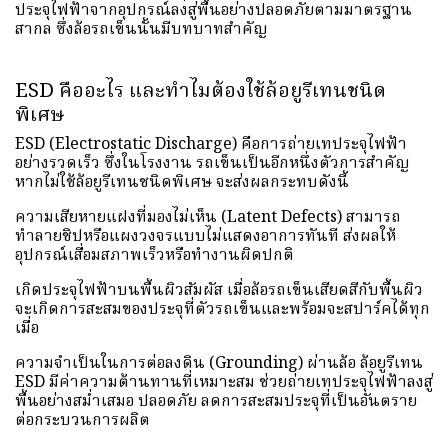
ประจุไฟฟ้าจากอุปกรณ์ลงสู่พื้นอย่างปลอดภัยตามมาตรฐาน
สากล ซึ่งล้อรถเข็นนั้นมีบทบาทสำคัญ
ESD คืออะไร และทำไมต้องใช้ล้อยูรีเทนชนิด
พิเศษ
ESD (Electrostatic Discharge) คือการถ่ายเทประจุไฟฟ้า
อย่างรวดเร็ว ซึ่งในโรงงาน รถเข็นเป็นอีกหนึ่งตัวการสำคัญ
หากไม่ใช้ล้อยูรีเทนชนิดพิเศษ จะส่งผลกระทบดังนี้
ความเสียหายแฝงที่มองไม่เห็น (Latent Defects) สามารถ
ทำลายชิปหรือแผงวงจรแบบไม่แสดงอาการทันที ส่งผลให้
อุปกรณ์เสื่อมสภาพเร็วหรือทำงานผิดปกติ
เกิดประจุไฟฟ้าบนพื้นผิวสัมผัส เมื่อล้อรถเข็นเสียดสีกับพื้นผิว
จะเกิดการสะสมของประจุที่ตัวรถเข็นและพร้อมจะสปาร์คได้ทุก
เมื่อ
ความจำเป็นในการต่อลงดิน (Grounding) ผ่านล้อ ล้อยูรีเทน
ESD มีค่าความต้านทานที่เหมาะสม ช่วยถ่ายเทประจุไฟฟ้าลงสู่
พื้นอย่างสม่ำเสมอ ปลอดภัย ลดการสะสมประจุที่เป็นอันตราย
ต่อกระบวนการผลิต