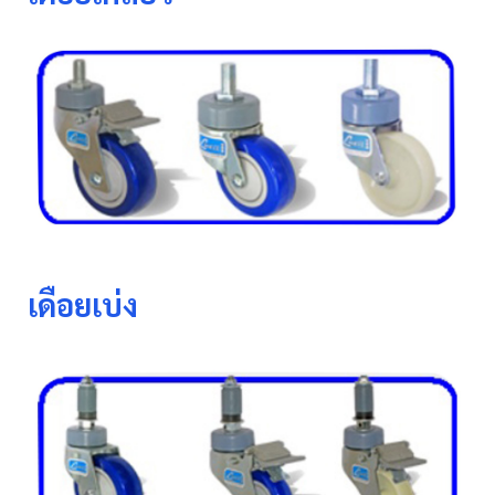
เดือยเบ่ง